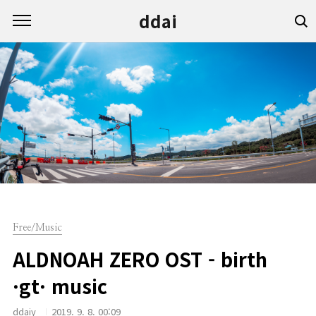
본문 바로가기
ddai
Free/Music
ALDNOAH ZERO OST - birth
·gt· music
ddaiy
2019. 9. 8. 00:09