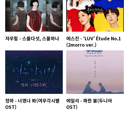
자우림 - 스물다섯, 스물하나
에스진 - ‘LUV’ Étude No.1
(2morro ver.)
청하 - 너였나 봐(여우각시별
에일리 - 파란 봄(두니아
OST)
OST)