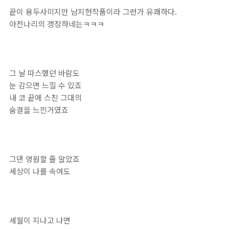
끝이 용두사미지만 남지현작품이라 그런가 유쾌하다.
아전나리의 갱장하네는ㅋㅋㅋ
그 날 따스했던 바람도
눈 감으면 느낄 수 있죠
내 코 끝에 스친 그대의
숨결을 느낀거였죠
그댄 영원할 줄 알았죠
세상이 나를 속여도
세월이 지나고 나면