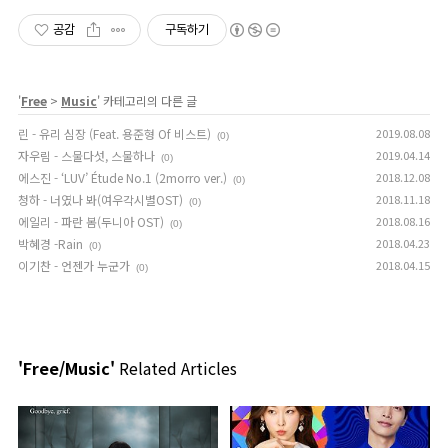
공감
구독하기
'
Free
>
Music
' 카테고리의 다른 글
린 - 유리 심장 (Feat. 용준형 Of 비스트)
2019.08.08
(0)
자우림 - 스물다섯, 스물하나
2019.04.14
(0)
에스진 - ‘LUV’ Étude No.1 (2morro ver.)
2018.12.08
(0)
청하 - 너였나 봐(여우각시별OST)
2018.11.18
(0)
에일리 - 파란 봄(두니아 OST)
2018.08.16
(0)
박혜경 -Rain
2018.04.23
(0)
이기찬 - 언젠가 누군가
2018.04.15
(0)
'Free/Music'
Related Articles