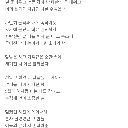
널 꽃피우고 너를 닮아 난 파란 숨을 내쉬고
너의 온기가 차갑던 나를 수놓은 걸
가만히 불러와 내게 속삭이듯
귓가에 울렸다 작은 떨림까지
사랑한단 말 나를 깨워 준 니 그 목소리
굳어진 맘에 쏟아져내린 소나기 넌
맞닿은 시간 기적같은 순간 속에
새겨진 니 이름 불러본다
까맣고 하얀 내 나날들 그 사이로
뿌리를 내려 새파란 봄
5월의 해처럼 너는 나를 감싸고
뜨겁게 안아 소중한 널
멈췄던 시간이 녹아내려
혼자 떨었었던 그 밤들
어둠의 끝에 서 손잡아준