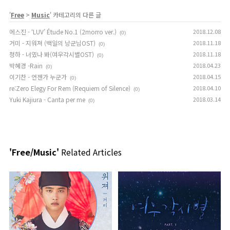
'
Free
>
Music
' 카테고리의 다른 글
에스진 - ‘LUV’ Étude No.1 (2morro ver.)
2018.12.08
(0)
거미 - 지워져 (백일의 낭군님OST)
2018.11.18
(0)
청하 - 너였나 봐(여우각시별OST)
2018.11.18
(0)
박혜경 -Rain
2018.04.23
(0)
이기찬 - 언젠가 누군가
2018.04.15
(0)
re:Zero Elegy For Rem (Requiem of Silence)
2018.04.10
(0)
Yuki Kajiura - Canta per me
2018.03.14
(0)
'Free/Music'
Related Articles