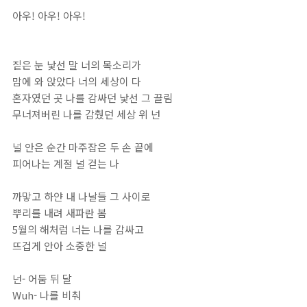
아우! 아우! 아우!
짙은 눈 낯선 말 너의 목소리가
맘에 와 앉았다 너의 세상이 다
혼자였던 곳 나를 감싸던 낯선 그 끌림
무너져버린 나를 감췄던 세상 위 넌
널 안은 순간 마주잡은 두 손 끝에
피어나는 계절 널 걷는 나
까맣고 하얀 내 나날들 그 사이로
뿌리를 내려 새파란 봄
5월의 해처럼 너는 나를 감싸고
뜨겁게 안아 소중한 널
넌- 어둠 뒤 달
Wuh- 나를 비춰