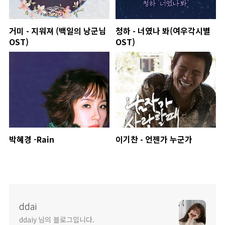
거미 - 지워져 (백일의 낭군님
청하 - 너였나 봐(여우각시별
OST)
OST)
박혜경 -Rain
이기찬 - 언젠가 누군가
ddai
ddaiy 님의 블로그입니다.