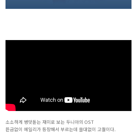
소소하게 병맛돋는 재미로 보는 두니아의 OST
뜬금없이 에일리가 등장해서 부르는데 쓸대없이 고퀄이다.