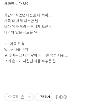
새하얀 니가 보여
차갑게 식었던 마음을 다 녹이고
가득 더 채워 따스한 널
바다 위 해처럼 눈부시게 오른 넌
다가와 앉은 새로운 날
넌- 어둠 뒤 달
Wuh- 나를 비춰
널 꽃피우고 너를 닮아 난 파란 숨을 내쉬고
너의 온기가 차갑던 나를 수놓은 걸
공감
구독하기