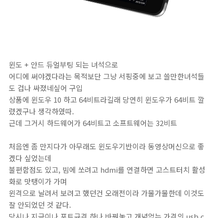
윈도 + 안드 듀얼부팅 되는 녀석으로
어디에 써야겠다라는 목적보단 그냥 서핑중에 보고 쓸만한녀석들
도 겁나 싸졌네싶어 구입
상품에 윈도우 10 하고 64비트라길래 당연히 윈도우가 64비트 깔
렸겠구나 생각하였따.
근데 그거시 하드웨어가 64비트고 소프트웨어는 32비트
처음엔 좀 만지다가 아무래도 윈도우기반이라 동영상머신으로 좋
겠다 싶었는데
불편함점도 있고, 빔에 쏘려고 hdmi를 연결하면 고스트터치 활성
화로 맛탱이가 가며
윈격으로 날려서 보려고 했던건 오래전이라 가물가물한데 이것도
잘 안되었던 것 같다.
당시나 지금이나 포트규격 하나 바꿔놓고 개념없는 가격의 usb c