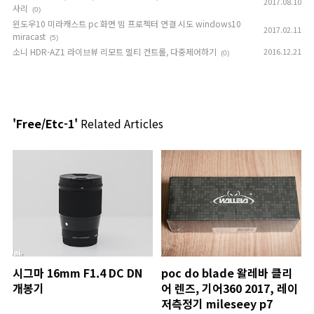
2017.08.10
사리
(0)
윈도우10 미라캐스트 pc 화면 빔 프로젝터 연결 시도 windows10
2017.02.11
miracast
(5)
소니 HDR-AZ1 라이브뷰 리모트 멀티 컨트롤, 다중제어하기
2016.12.21
(0)
'Free/Etc-1'
Related Articles
시그마 16mm F1.4 DC DN
poc do blade 왈레바 클리
개봉기
어 렌즈, 기어360 2017, 레이
저측정기 mileseey p7