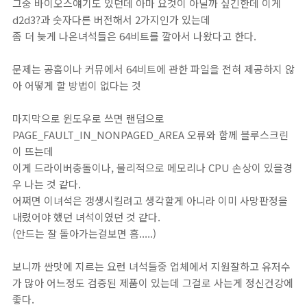
그중 바이오스얘기도 있던데 아마 요것이 아닐까 싶긴한데 이게
d2d3?과 숫자다른 버전해서 2가지인가 있는데
좀 더 늦게 나온녀석들은 64비트를 깔아서 나왔다고 한다.
문제는 공홈이나 커뮤에서 64비트에 관한 파일을 전혀 제공하지 않
아 어떻게 할 방법이 없다는 것
마지막으로 윈도우로 쓰면 랜덤으로
PAGE_FAULT_IN_NONPAGED_AREA 오류와 함께 블루스크린
이 뜨는데
이게 드라이버충돌이나, 물리적으로 메모리나 CPU 손상이 있을경
우 나는 것 같다.
어쩌면 이녀석은 갱생시킬려고 생각할게 아니라 이미 사망판정을
내렸어야 했던 녀석이였던 것 같다.
(안드는 잘 돌아가는걸보면 흠.....)
보니까 싼맛에 지르는 요런 녀석들중 업체에서 지원잘하고 유저수
가 많아 어느정도 검증된 제품이 있는데 그걸로 사는게 정신건강에
좋다.